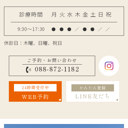
診療時間
月
火
水
木
金
土
日
祝
9:30～17:30
●
●
●
／
●
●
／
／
休診日：木曜、日曜、祝日
ご予約・お問い合わせ
088-872-1182
24時間受付中
かんたん登録
LINE友だち
WEB予約