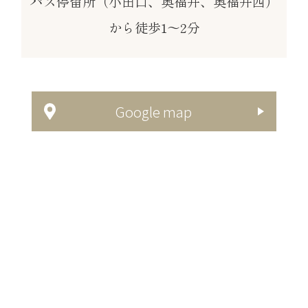
バス停留所
（小田口、奥福井、奥福井西）
から徒歩1～2分
Google map