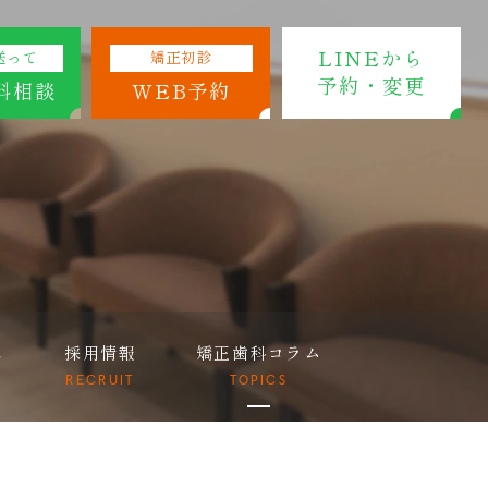
LINEから
送って
矯正初診
予約・変更
料相談
WEB予約
ス
採用情報
矯正歯科コラム
RECRUIT
TOPICS