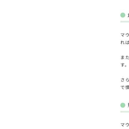
マ
れ
ま
す
さ
で
マ