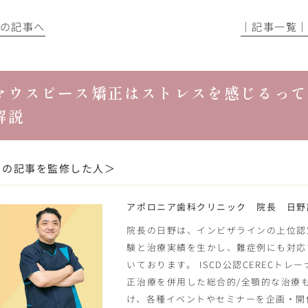
前の記事へ
│記事一覧
マウスピース矯正はストレスを感じるって
解説
この記事を監修した人＞
アポロニア歯科クリニック 院長 日野
院長の日野は、インビザラインの上位認
験と治療実績を生かし、難症例にも対応
いております。 ISCD公認CERECトレ
正治療を併用した総合的/全顎的な治療
け、各種イベントやセミナーを企画・開