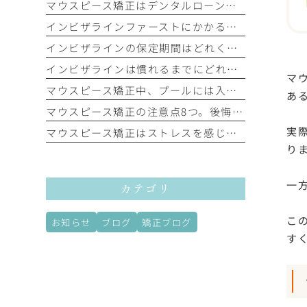
マウスピース矯正はデンタルローンで払える？種類やメリット・デメリットを解説
インビザラインファーストにかかる費用を解説。保険適用の有無や費用を抑える方法も
インビザラインの保定期間はどれくらい？リテーナーの装着時間や後戻りのリスクを解説
インビザラインは慣れるまでにどれ位かかる？違和感や痛みが続く期間と対処法を解説
マ
マウスピース矯正中、プールには入れる？注意点や衛生管理のポイントを解説
あ
マウスピース矯正の注意点8つ。後悔しないために知っておくべきポイントを紹介
実
マウスピース矯正はストレスを感じるって本当？ストレスの原因と解消法を解説
り
一
カテゴリ
こ
お知らせ
ブログ
矯正ブログ
す