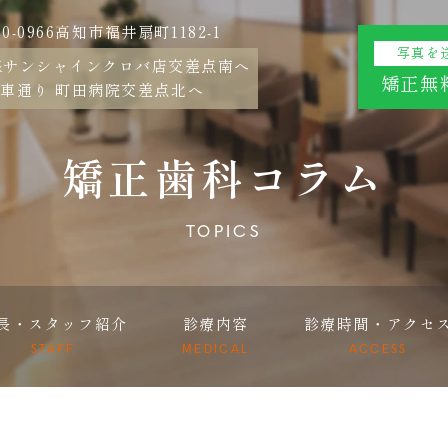
80-0966高知市福井扇町1182-1
写真を
線サンシャインクロバ店交差点南へ
矯正無
車通り 町田病院交差点北へ
矯正歯科コラム
TOPICS
長・スタッフ紹介
診療内容
診療時間・アクセ
STAFF
MEDICAL
ACCESS