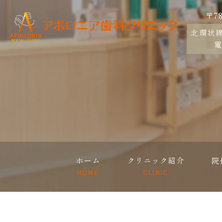
〒7
北環状
電
ホーム
クリニック紹介
院
HOME
CLINIC