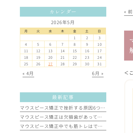
« 
カレンダー
2026年5月
月
火
水
木
金
土
日
1
2
3
4
5
6
7
8
9
10
11
12
13
14
15
16
17
18
19
20
21
22
23
24
25
26
27
28
29
30
31
＜
« 4月
6月 »
最新記事
マウスピース矯正で挫折する原因6つ。挫折しやすい人の特徴と挫折を防ぐポイント
マウスピース矯正は欠損歯があってもできる？押さえておきたいリスクを解説
マウスピース矯正中でも筋トレはできる？ジム通いの方必見