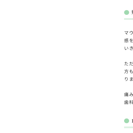
マ
感
い
た
方
り
痛
歯