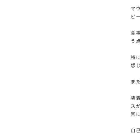
マ
ピ
食
う
特
感
ま
装
ス
因
自