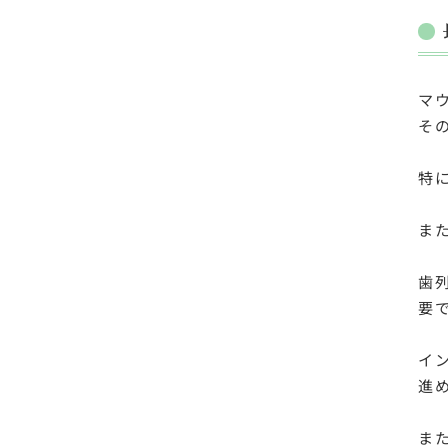
マ
そ
特
ま
歯
要
イ
進
ま