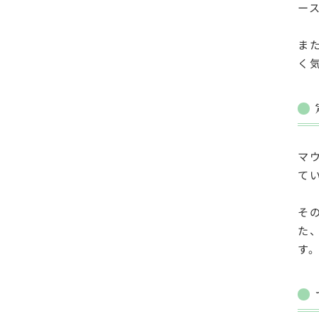
ー
ま
く
マ
て
そ
た
す