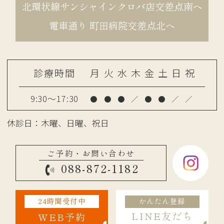
北環状線サンシャインクロバ店交差点南へ
電車通り 町田病院交差点北へ
診療時間
月
火
水
木
金
土
日
祝
9:30～17:30
●
●
●
／
●
●
／
／
休診日：木曜、日曜、祝日
ご予約・お問い合わせ
088-872-1182
24時間受付中
かんたん登録
LINE友だち
WEB予約