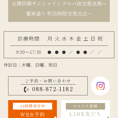
北環状線サンシャインクロバ店交差点南へ
電車通り 町田病院交差点北へ
診療時間
月
火
水
木
金
土
日
祝
9:30～17:30
●
●
●
／
●
●
／
／
休診日：木曜、日曜、祝日
ご予約・お問い合わせ
088-872-1182
24時間受付中
かんたん登録
LINE友だち
WEB予約